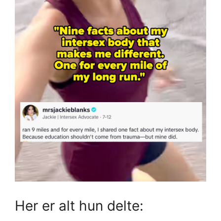
Her er alt hun delte: