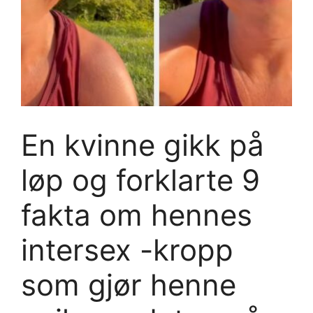
En kvinne gikk på
løp og forklarte 9
fakta om hennes
intersex -kropp
som gjør henne