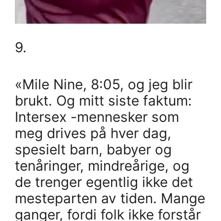
9.
«Mile Nine, 8:05, og jeg blir
brukt. Og mitt siste faktum:
Intersex -mennesker som
meg drives på hver dag,
spesielt barn, babyer og
tenåringer, mindreårige, og
de trenger egentlig ikke det
mesteparten av tiden. Mange
ganger, fordi folk ikke forstår