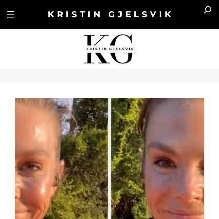
Hopp
Sea
til
innhold