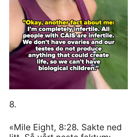
8.
«Mile Eight, 8:28. Sakte ned