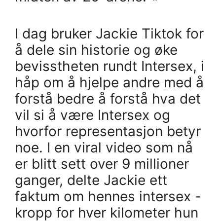
I dag bruker Jackie Tiktok for
å dele sin historie og øke
bevisstheten rundt Intersex, i
håp om å hjelpe andre med å
forstå bedre å forstå hva det
vil si å være Intersex og
hvorfor representasjon betyr
noe. I en viral video som nå
er blitt sett over 9 millioner
ganger, delte Jackie ett
faktum om hennes intersex -
kropp for hver kilometer hun