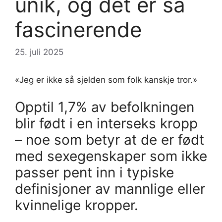
unik, og det er så
fascinerende
25. juli 2025
«Jeg er ikke så sjelden som folk kanskje tror.»
Opptil 1,7% av befolkningen
blir født i en interseks kropp
– noe som betyr at de er født
med sexegenskaper som ikke
passer pent inn i typiske
definisjoner av mannlige eller
kvinnelige kropper.