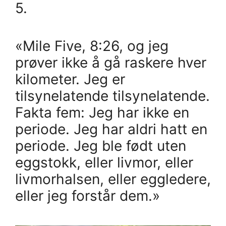
5.
«Mile Five, 8:26, og jeg
prøver ikke å gå raskere hver
kilometer. Jeg er
tilsynelatende tilsynelatende.
Fakta fem: Jeg har ikke en
periode. Jeg har aldri hatt en
periode. Jeg ble født uten
eggstokk, eller livmor, eller
livmorhalsen, eller eggledere,
eller jeg forstår dem.»