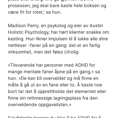
prosessen, jeg skal bare kaste hele boksen og
være fri for rotet,’ sa hun.
Madison Perry, en psykolog og eier av Austin
Holistic Psychology, har hørt klienter snakke om
kasting. Hun likner impulsen til å lukke alle dine
nettleser -faner på en gang: det er en farlig
virksomhet, men det føles
Utrolig
.
«Tilsvarende har personer med ADHD for
mange mentale faner åpne på en gang,» sa
hun. «De kan bli overveldet og må finne en
måte å gå ut av en fane eller to. Å kaste noe
bort tar det å opprettholde det elementet eller
finne sin rettmessige lagringsplass fra den
overveldende oppgavelisten.»
Selvfølgelig trenger du ikke å ha ADHD for å