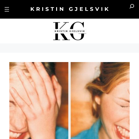
Hopp
Sea
til
innhold