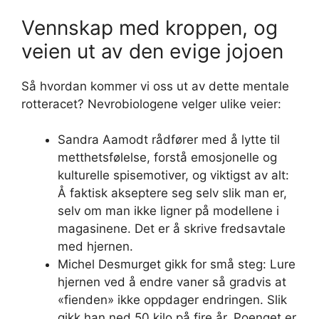
Vennskap med kroppen, og
veien ut av den evige jojoen
Så hvordan kommer vi oss ut av dette mentale
rotteracet? Nevrobiologene velger ulike veier:
Sandra Aamodt rådfører med å lytte til
metthetsfølelse, forstå emosjonelle og
kulturelle spisemotiver, og viktigst av alt:
Å faktisk akseptere seg selv slik man er,
selv om man ikke ligner på modellene i
magasinene. Det er å skrive fredsavtale
med hjernen.
Michel Desmurget gikk for små steg: Lure
hjernen ved å endre vaner så gradvis at
«fienden» ikke oppdager endringen. Slik
gikk han ned 50 kilo på fire år. Poenget er