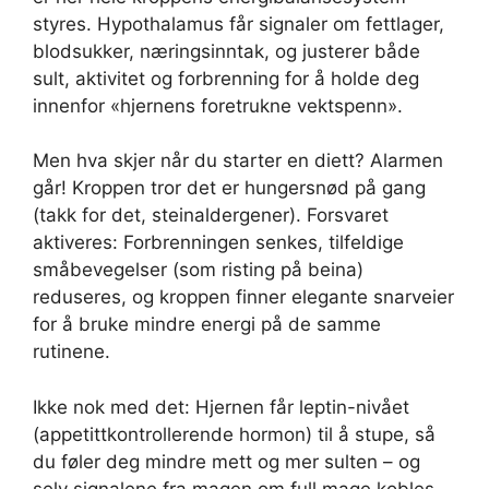
styres. Hypothalamus får signaler om fettlager,
blodsukker, næringsinntak, og justerer både
sult, aktivitet og forbrenning for å holde deg
innenfor «hjernens foretrukne vektspenn».
Men hva skjer når du starter en diett? Alarmen
går! Kroppen tror det er hungersnød på gang
(takk for det, steinaldergener). Forsvaret
aktiveres: Forbrenningen senkes, tilfeldige
småbevegelser (som risting på beina)
reduseres, og kroppen finner elegante snarveier
for å bruke mindre energi på de samme
rutinene.
Ikke nok med det: Hjernen får leptin-nivået
(appetittkontrollerende hormon) til å stupe, så
du føler deg mindre mett og mer sulten – og
selv signalene fra magen om full mage kobles