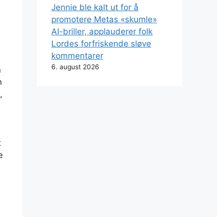
Jennie ble kalt ut for å
promotere Metas «skumle»
AI-briller, applauderer folk
Lordes forfriskende sløve
kommentarer
6. august 2026
n
n
,
t
e