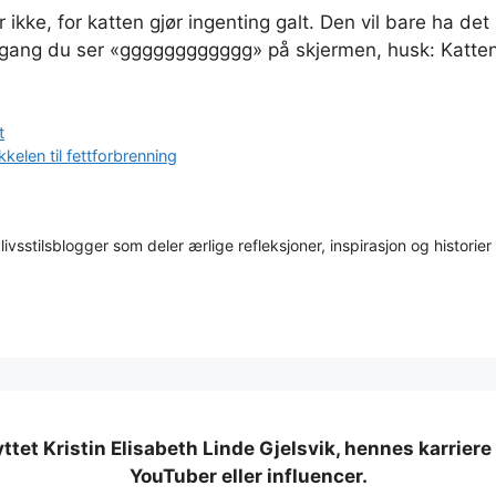
per ikke, for katten gjør ingenting galt. Den vil bare ha det
 gang du ser «gggggggggggg» på skjermen, husk: Katte
t
kelen til fettforbrenning
 livsstilsblogger som deler ærlige refleksjoner, inspirasjon og historier
nyttet Kristin Elisabeth Linde Gjelsvik, hennes karriere
YouTuber eller influencer.