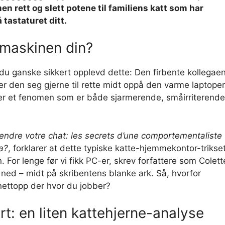
en rett og slett potene til familiens katt som har
 tastaturet ditt.
amaskinen din?
du ganske sikkert opplevd dette: Den firbente kollegae
egger den seg gjerne til rette midt oppå den varme laptope
 er et fenomen som er både sjarmerende, småirriterende
ndre votre chat: les secrets d’une comportementaliste
a?
, forklarer at dette typiske katte-hjemmekontor-trikse
. For lenge før vi fikk PC-er, skrev forfattere som Colett
ned – midt på skribentens blanke ark. Så, hvorfor
 nettopp der hvor du jobber?
t: en liten kattehjerne-analyse