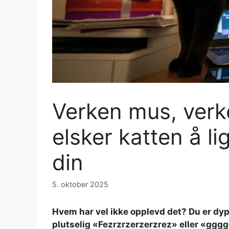
Verken mus, verke
elsker katten å l
din
5. oktober 2025
Hvem har vel ikke opplevd det? Du er dy
plutselig «Fezrzrzerzerzrez» eller «gg