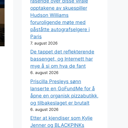
rasende over disse virale
opptakene av skuespiller
Hudson Williams
foruroligende møte med
påståtte autografselgere i
Paris
7. august 2026
De tappet det reflekterende
bassenget, og Internett har
mye å si om hva de fant
6. august 2026
Priscilla Presleys sønn
lanserte en GoFundMe for å
åpne en organisk pizzabutikk,
og tilbakeslaget er brutalt
6. august 2026
Etter at kjendiser som Kylie
Jenner og BLACKPINKs