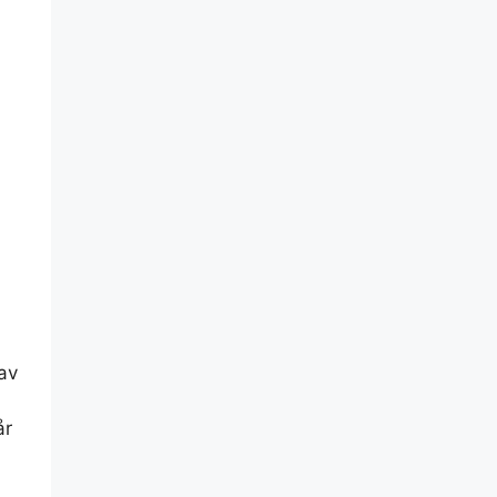
 av
år