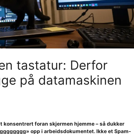
n tastatur: Derfor
igge på datamaskinen
pt konsentrert foran skjermen hjemme – så dukker
gggggggggg» opp i arbeidsdokumentet. Ikke et Spam-