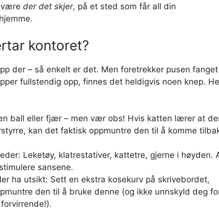
l være
der det skjer
, på et sted som får all din
 hjemme.
rtar kontoret?
opp der – så enkelt er det. Men foretrekker pusen fanget
opper fullstendig opp, finnes det heldigvis noen knep. He
en ball eller fjær – men vær obs! Hvis katten lærer at d
styrre, kan det faktisk oppmuntre den til å komme tilba
er: Leketøy, klatrestativer, kattetre, gjerne i høyden. A
stimulere sansene.
ler ha utsikt: Sett en ekstra kosekurv på skrivebordet,
oppmuntre den til å bruke denne (og ikke unnskyld deg fo
forvirrende!).