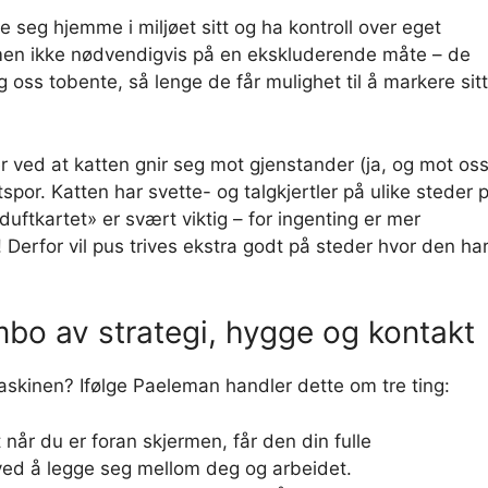
e seg hjemme i miljøet sitt og ha kontroll over eget
, men ikke nødvendigvis på en ekskluderende måte – de
oss tobente, så lenge de får mulighet til å markere sitt
 ved at katten gnir seg mot gjenstander (ja, og mot oss
por. Katten har svette- og talgkjertler på ulike steder 
duftkartet» er svært viktig – for ingenting er mer
 Derfor vil pus trives ekstra godt på steder hvor den ha
mbo av strategi, hygge og kontakt
askinen? Ifølge Paeleman handler dette om tre ting:
 når du er foran skjermen, får den din fulle
ved å legge seg mellom deg og arbeidet.