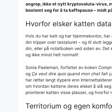
angrep, ikke et nytt kryptovaluta-virus, m
bestemt seg for å ta kaffepause – midt på
Hvorfor elsker katten dat
Hvis du har katt og har hjemmekontor, har 
din tripper over tastaturet – og til slutt l
din, eller på notatboken ved siden av. Det
og ikke minst helt normalt!
Sonia Paeleman, forfatter av boken
Compre
og
Ça veut dire quoi quand mon chat fait ç
har røtter langt dypere enn Internettalderen
om hvordan kattene deres elsket å slå seg 
prioriterer katten visse plasser, og hvorfor
Territorium og egen komfor