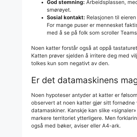
God stemning:
Arbeidsplassen, med 
smørøyet.
Sosial kontakt:
Relasjonen til eieren 
For mange puser er mennesket faktisk
med å se på folk som scroller Teams
Noen katter forstår også at oppå tastaturet f
Katten prøver sjelden å irritere deg med vi
tolkes kun som negativt av den.
Er det datamaskinens magi
Noen hypoteser antyder at katter er følsom
observert at noen katter gjør sitt fornødne 
datamaskiner. Kanskje kan slike «signaler» i
markere territoriet ytterligere. Men forkl
også med bøker, aviser eller A4-ark.