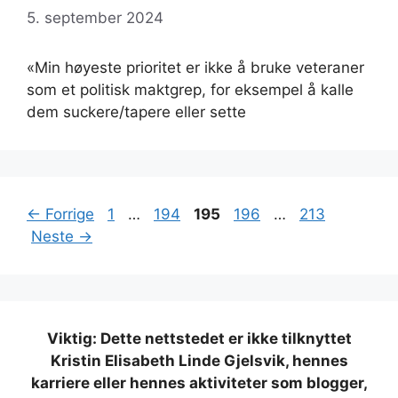
5. september 2024
«Min høyeste prioritet er ikke å bruke veteraner
som et politisk maktgrep, for eksempel å kalle
dem suckere/tapere eller sette
Side
Side
Side
Side
Side
←
Forrige
1
…
194
195
196
…
213
Neste
→
Viktig: Dette nettstedet er ikke tilknyttet
Kristin Elisabeth Linde Gjelsvik, hennes
karriere eller hennes aktiviteter som blogger,